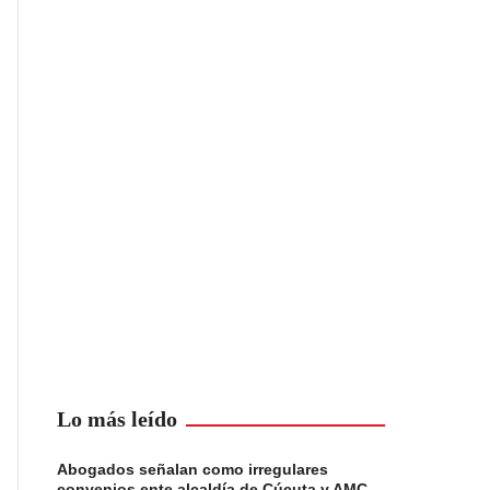
Lo más leído
Abogados señalan como irregulares
convenios ente alcaldía de Cúcuta y AMC