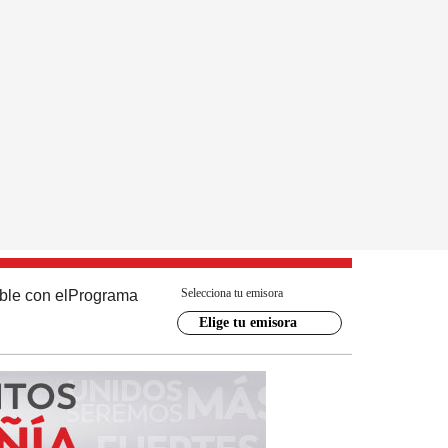
Selecciona tu emisora
ble con el
Programa
Elige tu emisora