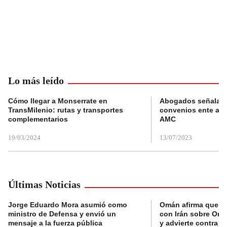
Lo más leído
Cómo llegar a Monserrate en
Abogados señalan 
TransMilenio: rutas y transportes
convenios ente alc
complementarios
AMC
19/03/2024
13/07/2023
Últimas Noticias
Jorge Eduardo Mora asumió como
Omán afirma que n
ministro de Defensa y envió un
con Irán sobre Orm
mensaje a la fuerza pública
y advierte contra a