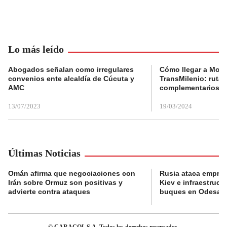
Lo más leído
Abogados señalan como irregulares
Cómo llegar a Mons
convenios ente alcaldía de Cúcuta y
TransMilenio: rutas
AMC
complementarios
13/07/2023
19/03/2024
Últimas Noticias
Omán afirma que negociaciones con
Rusia ataca empres
Irán sobre Ormuz son positivas y
Kiev e infraestructu
advierte contra ataques
buques en Odesa
© CARACOL S.A. Todos los derechos reservados.