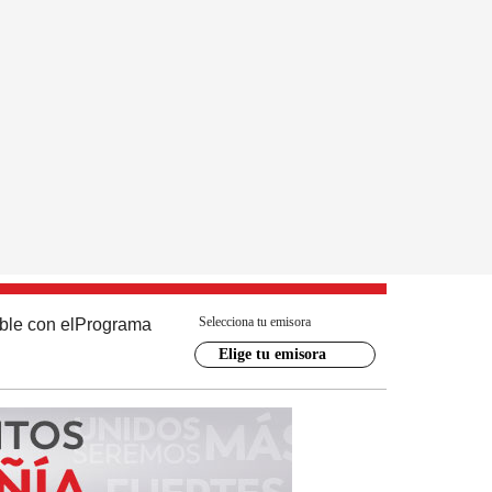
Selecciona tu emisora
ble con el
Programa
Elige tu emisora