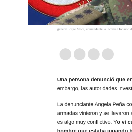
general Jorge Mora, comandante la Octava División de
Una persona denunció que en
embargo, las autoridades invest
La denunciante Angela Peña c
armadas vinieron y se llevaron a
es algo muy conflictivo. Y
o vi 
hombre que estaba jugando bi