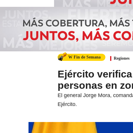
W Fin de Semana
Regiones
Ejército verifi
personas en zo
El general Jorge Mora, comandan
Ejército.