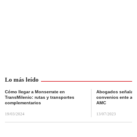
Lo más leído
Cómo llegar a Monserrate en
Abogados señalan 
TransMilenio: rutas y transportes
convenios ente alc
complementarios
AMC
19/03/2024
13/07/2023