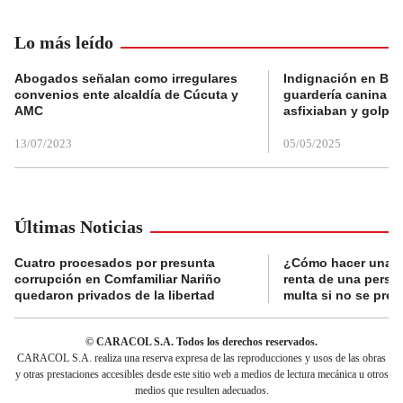
Lo más leído
Abogados señalan como irregulares
Indignación en Bog
convenios ente alcaldía de Cúcuta y
guardería canina e
AMC
asfixiaban y golpe
13/07/2023
05/05/2025
Últimas Noticias
Cuatro procesados por presunta
¿Cómo hacer una d
corrupción en Comfamiliar Nariño
renta de una perso
quedaron privados de la libertad
multa si no se pres
© CARACOL S.A. Todos los derechos reservados.
CARACOL S.A. realiza una reserva expresa de las reproducciones y usos de las obras
y otras prestaciones accesibles desde este sitio web a medios de lectura mecánica u otros
medios que resulten adecuados.