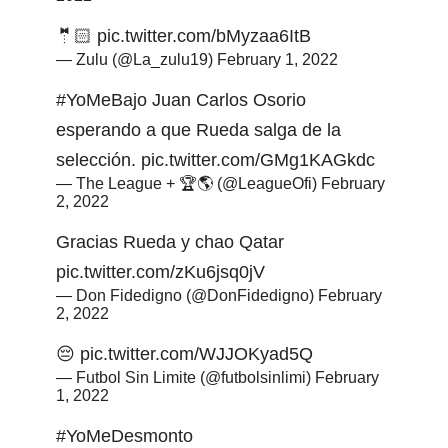
🤵🏻
pic.twitter.com/bMyzaa6ItB
— Zulu (@La_zulu19)
February 1, 2022
#YoMeBajo
Juan Carlos Osorio
esperando a que Rueda salga de la
selección.
pic.twitter.com/GMg1KAGkdc
— The League + 🏆🌎 (@LeagueOfi)
February
2, 2022
Gracias Rueda y chao Qatar
pic.twitter.com/zKu6jsq0jV
— Don Fidedigno (@DonFidedigno)
February
2, 2022
😔
pic.twitter.com/WJJOKyad5Q
— Futbol Sin Limite (@futbolsinlimi)
February
1, 2022
#YoMeDesmonto