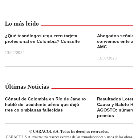
Lo más leído
¿Qué tecnólogos requieren tarjeta
Abogados señalan 
profesional en Colombia? Consulte
convenios ente alc
AMC
13/02/2024
13/07/2023
Últimas Noticias
Cónsul de Colombia en Río de Janeiro
Resultados Lotería
habló del accidente aéreo que dejó
Cauca y Baloto HO
tres colombianas fallecidas
AGOSTO: números 
premios
© CARACOL S.A. Todos los derechos reservados.
CARACOL S.A. realiza una reserva expresa de las reproducciones y usos de las obras