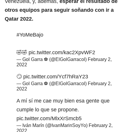
Venezuela, y, además,
esperar el resultado de
otros equipos para seguir soñando con ir a
Qatar 2022.
#YoMeBajo
🤣🤣
pic.twitter.com/kac2XpvWF2
— Gol Garra ⚽ (@ElGolGarracol)
February 2,
2022
🙄
pic.twitter.com/Ycf7hRaY23
— Gol Garra ⚽ (@ElGolGarracol)
February 2,
2022
A mí sí me cae muy bien esa gente que
cumple lo que se propone.
pic.twitter.com/MlxXrSmcb5
— Iván Marín (@IvanMarinSoyYo)
February 2,
2022