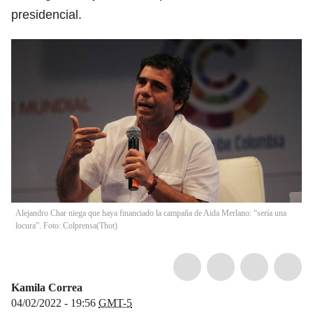
presidencial.
Alejandro Char niega que haya financiado la campaña de Aida Merlano: “sería una
locura”. Foto: Colprensa
(
Thot
)
Kamila Correa
04/02/2022 - 19:56
GMT-5