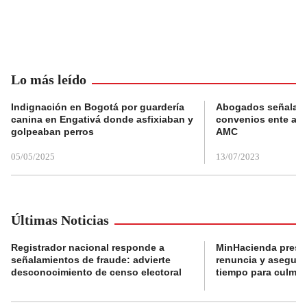
Lo más leído
Indignación en Bogotá por guardería
Abogados señalan 
canina en Engativá donde asfixiaban y
convenios ente alc
golpeaban perros
AMC
05/05/2025
13/07/2023
Últimas Noticias
Registrador nacional responde a
MinHacienda presen
señalamientos de fraude: advierte
renuncia y aseguró
desconocimiento de censo electoral
tiempo para culmina