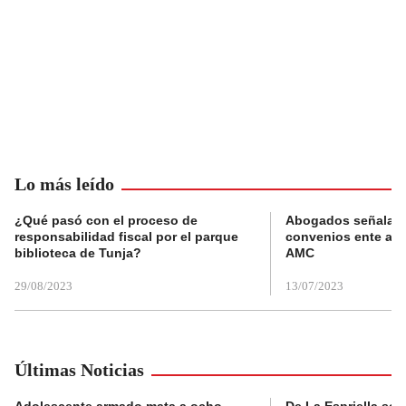
Lo más leído
¿Qué pasó con el proceso de
Abogados señalan 
responsabilidad fiscal por el parque
convenios ente alc
biblioteca de Tunja?
AMC
29/08/2023
13/07/2023
Últimas Noticias
Adolescente armado mata a ocho
De La Espriella se 