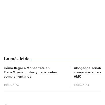
Lo más leído
Cómo llegar a Monserrate en
Abogados señalan 
TransMilenio: rutas y transportes
convenios ente alc
complementarios
AMC
19/03/2024
13/07/2023