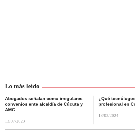
Lo más leído
Abogados señalan como irregulares
¿Qué tecnólogos re
convenios ente alcaldía de Cúcuta y
profesional en Col
AMC
13/02/2024
13/07/2023