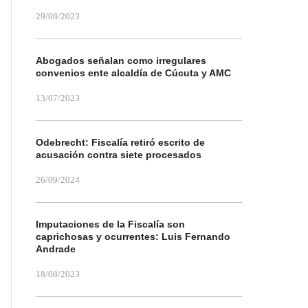
29/08/2023
Abogados señalan como irregulares
convenios ente alcaldía de Cúcuta y AMC
13/07/2023
Odebrecht: Fiscalía retiró escrito de
acusación contra siete procesados
26/09/2024
Imputaciones de la Fiscalía son
caprichosas y ocurrentes: Luis Fernando
Andrade
18/08/2023