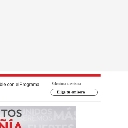
Selecciona tu emisora
ble con el
Programa
Elige tu emisora