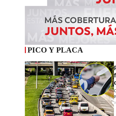
PICO Y PLACA
C
p
1