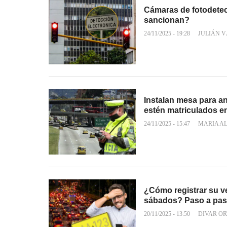
Cámaras de fotodetec
sancionan?
24/11/2025 - 19:28
JULIÁN 
Instalan mesa para an
estén matriculados e
24/11/2025 - 15:47
MARIA A
¿Cómo registrar su ve
sábados? Paso a pa
20/11/2025 - 13:50
DIVAR OR