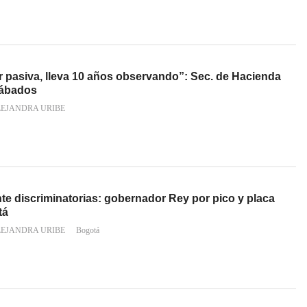
 pasiva, lleva 10 años observando”: Sec. de Hacienda
sábados
LEJANDRA URIBE
te discriminatorias: gobernador Rey por pico y placa
tá
LEJANDRA URIBE
Bogotá