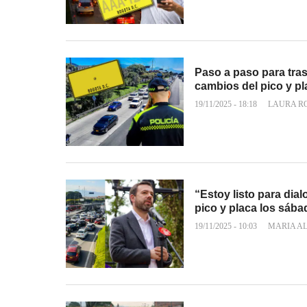
Paso a paso para trasl
cambios del pico y pl
19/11/2025 - 18:18
LAURA R
“Estoy listo para dia
pico y placa los sáb
19/11/2025 - 10:03
MARIA A