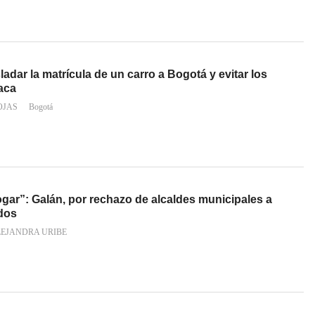
adar la matrícula de un carro a Bogotá y evitar los
aca
OJAS
Bogotá
logar”: Galán, por rechazo de alcaldes municipales a
ados
LEJANDRA URIBE