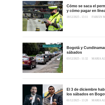
Cómo se saca el perm
y cómo pagar en líne
18/12/2025 - 13:11
FABIÁN 
Bogotá y Cundinamarc
sábados
03/12/2025 - 11:32
MARIA A
El 3 de diciembre hab
los sábados en Bogo
01/12/2025 - 13:20
MARIA A