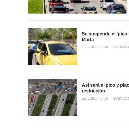
Se suspende el ‘pico 
Marta
26/12/2025 - 12:48
MELISSA 
Así será el pico y pla
restricción
22/12/2025 - 14:56
AURY LA