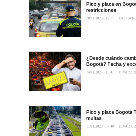
Pico y placa en Bogot
restricciones
18/11/2025 - 19:17
LAURA R
¿Desde cuándo cambia
Bogotá? Fecha y exc
14/11/2025 - 13:41
DIVAR OR
Pico y placa Bogotá 
multas
11/11/2025 - 07:40
DIVAR OR