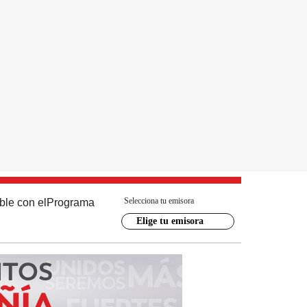
Selecciona tu emisora
ble con el
Programa
Elige tu emisora