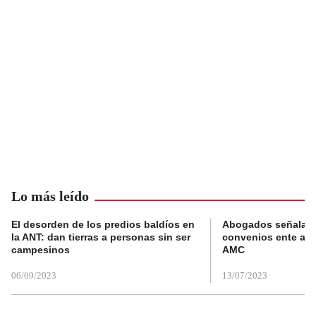
Lo más leído
El desorden de los predios baldíos en
Abogados señalan 
la ANT: dan tierras a personas sin ser
convenios ente alc
campesinos
AMC
06/09/2023
13/07/2023