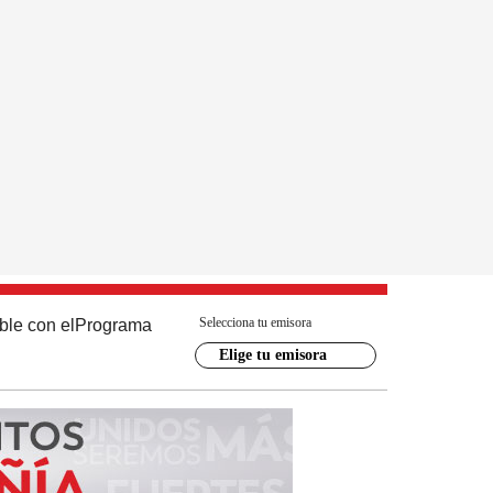
Selecciona tu emisora
ble con el
Programa
Elige tu emisora