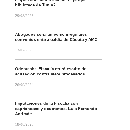
biblioteca de Tunja?
29/08/2023
Abogados señalan como irregulares
convenios ente alcaldía de Cúcuta y AMC
13/07/2023
Odebrecht: Fiscalía retiró escrito de
acusación contra siete procesados
26/09/2024
Imputaciones de la Fiscalía son
caprichosas y ocurrentes: Luis Fernando
Andrade
18/08/2023