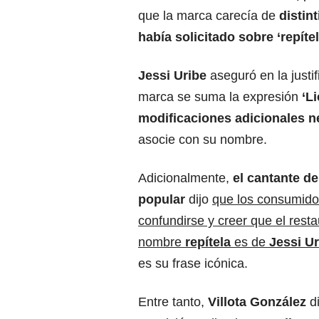
que la marca carecía de
distin
había solicitado sobre ‘repítel
Jessi Uribe
aseguró en la justi
marca se suma la expresión
‘L
modificaciones adicionales n
asocie con su nombre.
Adicionalmente,
el cantante d
popular
dijo
que los consumido
confundirse y creer que el rest
nombre
repítela
es de
Jessi Ur
es su frase icónica.
Entre tanto,
Villota González
di