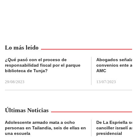
Lo más leído
¿Qué pasó con el proceso de
Abogados señalan 
responsabilidad fiscal por el parque
convenios ente alc
biblioteca de Tunja?
AMC
29/08/2023
13/07/2023
Últimas Noticias
Adolescente armado mata a ocho
De La Espriella se 
personas en Tailandia, seis de ellas en
canciller israelí a
una escuela
presidencial