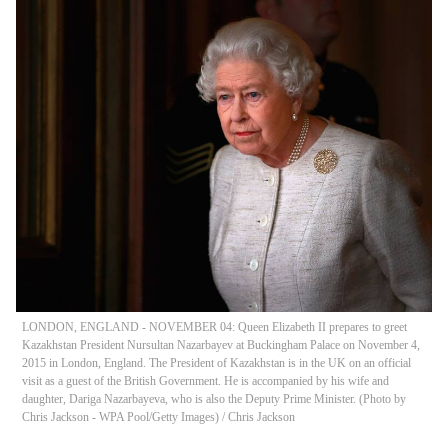
LONDON, ENGLAND - NOVEMBER 04: Queen Elizabeth II prepares to greet
Kazakhstan President Nursultan Nazarbayev at Buckingham Palace on November 4,
2015 in London, England. The President of Kazakhstan is in the UK on an official
visit as a guest of the British Government. He is accompanied by his wife and
daughter, Dariga Nazarbayeva, who is also the Deputy Prime Minister. (Photo by
Chris Jackson - WPA Pool/Getty Images)
/
Chris Jackson