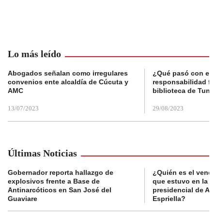
Lo más leído
Abogados señalan como irregulares
¿Qué pasó con el 
convenios ente alcaldía de Cúcuta y
responsabilidad fis
AMC
biblioteca de Tunja
13/07/2023
29/08/2023
Últimas Noticias
Gobernador reporta hallazgo de
¿Quién es el vende
explosivos frente a Base de
que estuvo en la p
Antinarcóticos en San José del
presidencial de Abe
Guaviare
Espriella?