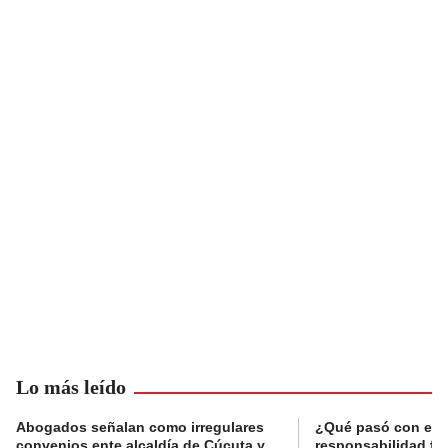
Lo más leído
Abogados señalan como irregulares
¿Qué pasó con el 
convenios ente alcaldía de Cúcuta y
responsabilidad fis