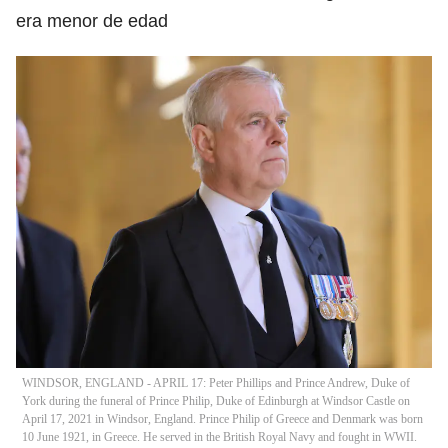
era menor de edad
WINDSOR, ENGLAND - APRIL 17: Peter Phillips and Prince Andrew, Duke of
York during the funeral of Prince Philip, Duke of Edinburgh at Windsor Castle on
April 17, 2021 in Windsor, England. Prince Philip of Greece and Denmark was born
10 June 1921, in Greece. He served in the British Royal Navy and fought in WWII.