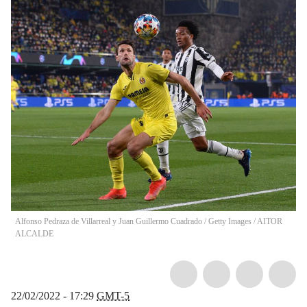
Alfonso Pedraza de Villarreal y Juan Guillermo Cuadrado / Getty Images
/
AITOR
ALCALDE
22/02/2022 - 17:29
GMT-5