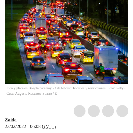
Pico y placa en Bogotá para hoy 23 de febrero: horarios y restricciones. Foto: Getty
/
Cesar Augusto Rosenow Suarez / E
Zaida
23/02/2022 - 06:08
GMT-5