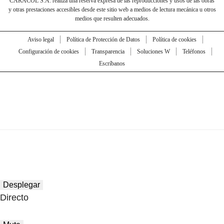
CARACOL S.A. realiza una reserva expresa de las reproducciones y usos de las obras
y otras prestaciones accesibles desde este sitio web a medios de lectura mecánica u otros
medios que resulten adecuados.
Aviso legal
Política de Protección de Datos
Política de cookies
Configuración de cookies
Transparencia
Soluciones W
Teléfonos
Escríbanos
Desplegar
Directo