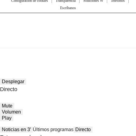
Configuración de cookies
Transparencia
Soluciones W
Teléfonos
Escríbanos
Desplegar
Directo
Mute
Volumen
Play
Noticias en 3′
Últimos programas
Directo