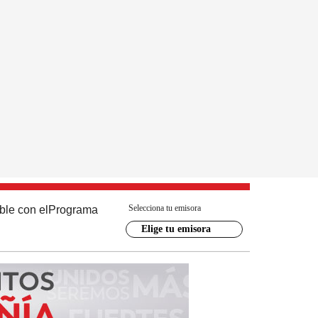
Selecciona tu emisora
ble con el
Programa
Elige tu emisora