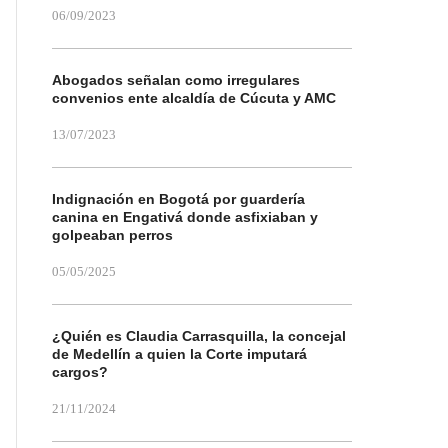
06/09/2023
Abogados señalan como irregulares
convenios ente alcaldía de Cúcuta y AMC
13/07/2023
Indignación en Bogotá por guardería
canina en Engativá donde asfixiaban y
golpeaban perros
05/05/2025
¿Quién es Claudia Carrasquilla, la concejal
de Medellín a quien la Corte imputará
cargos?
21/11/2024