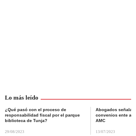
Lo más leído
¿Qué pasó con el proceso de
Abogados señalan 
responsabilidad fiscal por el parque
convenios ente alc
biblioteca de Tunja?
AMC
29/08/2023
13/07/2023