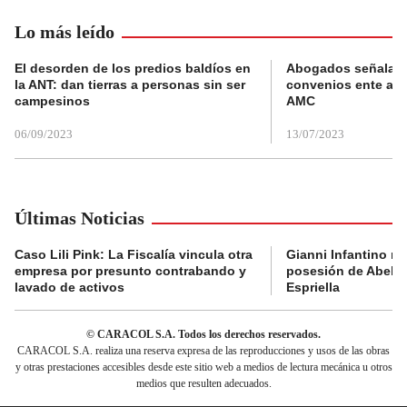
Lo más leído
El desorden de los predios baldíos en
Abogados señalan 
la ANT: dan tierras a personas sin ser
convenios ente alc
campesinos
AMC
06/09/2023
13/07/2023
Últimas Noticias
Caso Lili Pink: La Fiscalía vincula otra
Gianni Infantino no 
empresa por presunto contrabando y
posesión de Abelar
lavado de activos
Espriella
© CARACOL S.A. Todos los derechos reservados.
CARACOL S.A. realiza una reserva expresa de las reproducciones y usos de las obras
y otras prestaciones accesibles desde este sitio web a medios de lectura mecánica u otros
medios que resulten adecuados.