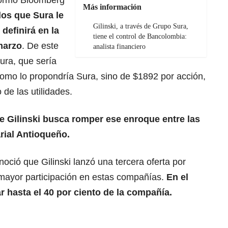
formó Bloomberg
Más información
ndos que Sura le
Gilinski, a través de Grupo Sura,
 definirá en la
tiene el control de Bancolombia:
marzo
. De este
analista financiero
ura, que sería
como lo propondría Sura, sino de $1892 por acción,
o de las utilidades.
e Gilinski busca romper ese enroque entre las
ial Antioqueño.
ció que Gilinski lanzó una tercera oferta por
mayor participación en estas compañías.
En el
 hasta el 40 por ciento de la compañía.