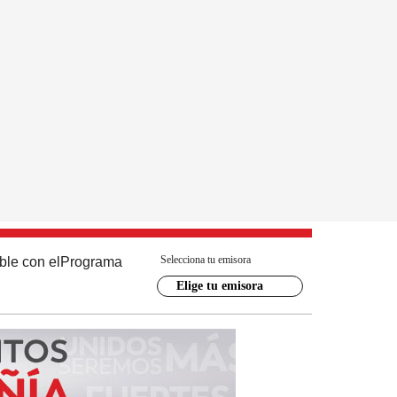
Selecciona tu emisora
ble con el
Programa
Elige tu emisora