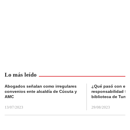
Lo más leído
Abogados señalan como irregulares
¿Qué pasó con el 
convenios ente alcaldía de Cúcuta y
responsabilidad fis
AMC
biblioteca de Tunja
13/07/2023
29/08/2023