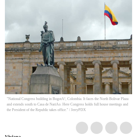
"National Congress building in BogotA!, Colombia. It faces the North Bolivar Plaza
and extends south to Casa de NariAo. Here Congress holds full house meetings and
the President of the Republic takes office."
/
JerryPDX
Viviana