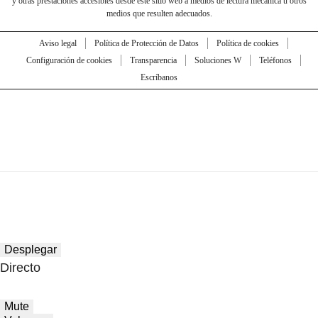
y otras prestaciones accesibles desde este sitio web a medios de lectura mecánica u otros
medios que resulten adecuados.
Aviso legal
Política de Protección de Datos
Política de cookies
Configuración de cookies
Transparencia
Soluciones W
Teléfonos
Escríbanos
Desplegar
Directo
Mute