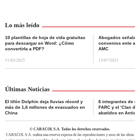
Lo más leído
10 plantillas de hoja de vida gratuitas
Abogados señalan 
para descargar en Word: ¿Cómo
convenios ente alc
convertirla a PDF?
AMC
11/02/2025
13/07/2023
Últimas Noticias
El tifón Dolphin deja lluvias récord y
6 integrantes de di
más de 1,6 millones de evacuados en
FARC y el ‘Clan del
China
abatidos en Antioq
© CARACOL S.A. Todos los derechos reservados.
CARACOL S.A. realiza una reserva expresa de las reproducciones y usos de las obras