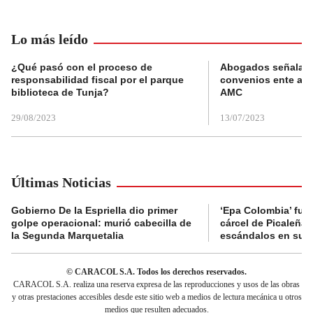
Lo más leído
¿Qué pasó con el proceso de
Abogados señalan 
responsabilidad fiscal por el parque
convenios ente alc
biblioteca de Tunja?
AMC
29/08/2023
13/07/2023
Últimas Noticias
Gobierno De la Espriella dio primer
‘Epa Colombia’ fue 
golpe operacional: murió cabecilla de
cárcel de Picaleña 
la Segunda Marquetalia
escándalos en su r
© CARACOL S.A. Todos los derechos reservados.
CARACOL S.A. realiza una reserva expresa de las reproducciones y usos de las obras
y otras prestaciones accesibles desde este sitio web a medios de lectura mecánica u otros
medios que resulten adecuados.