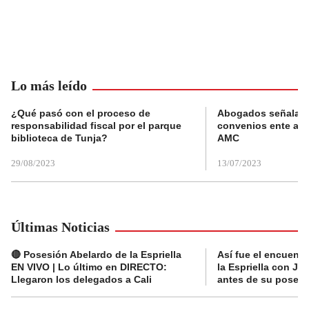
Lo más leído
¿Qué pasó con el proceso de
Abogados señalan 
responsabilidad fiscal por el parque
convenios ente alc
biblioteca de Tunja?
AMC
29/08/2023
13/07/2023
Últimas Noticias
🔴 Posesión Abelardo de la Espriella
Así fue el encuentr
EN VIVO | Lo último en DIRECTO:
la Espriella con Jav
Llegaron los delegados a Cali
antes de su posesi