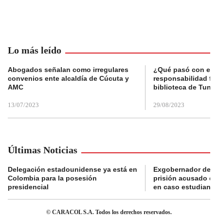
Lo más leído
Abogados señalan como irregulares
¿Qué pasó con el 
convenios ente alcaldía de Cúcuta y
responsabilidad fis
AMC
biblioteca de Tunja
13/07/2023
29/08/2023
Últimas Noticias
Delegación estadounidense ya está en
Exgobernador de Gu
Colombia para la posesión
prisión acusado de
presidencial
en caso estudiante
© CARACOL S.A. Todos los derechos reservados.