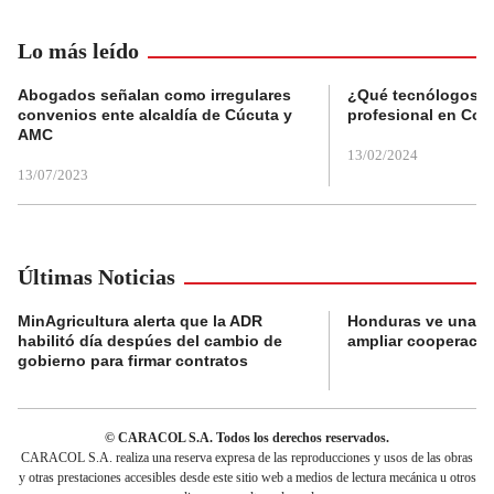
Lo más leído
Abogados señalan como irregulares
¿Qué tecnólogos re
convenios ente alcaldía de Cúcuta y
profesional en Col
AMC
13/02/2024
13/07/2023
Últimas Noticias
MinAgricultura alerta que la ADR
Honduras ve una o
habilitó día despúes del cambio de
ampliar cooperaci
gobierno para firmar contratos
© CARACOL S.A. Todos los derechos reservados.
CARACOL S.A. realiza una reserva expresa de las reproducciones y usos de las obras
y otras prestaciones accesibles desde este sitio web a medios de lectura mecánica u otros