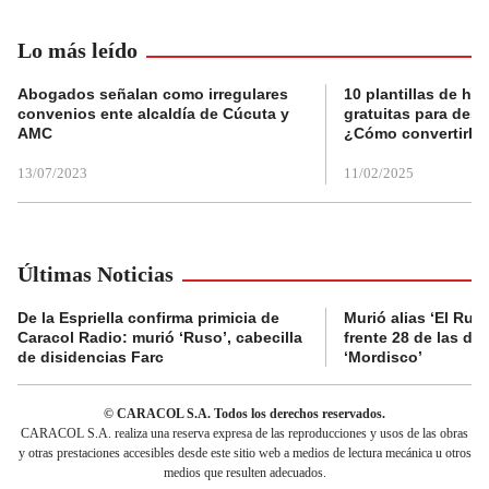
Lo más leído
Abogados señalan como irregulares
10 plantillas de hoj
convenios ente alcaldía de Cúcuta y
gratuitas para des
AMC
¿Cómo convertirla
13/07/2023
11/02/2025
Últimas Noticias
De la Espriella confirma primicia de
Murió alias ‘El Ruso
Caracol Radio: murió ‘Ruso’, cabecilla
frente 28 de las di
de disidencias Farc
‘Mordisco’
© CARACOL S.A. Todos los derechos reservados.
CARACOL S.A. realiza una reserva expresa de las reproducciones y usos de las obras
y otras prestaciones accesibles desde este sitio web a medios de lectura mecánica u otros
medios que resulten adecuados.