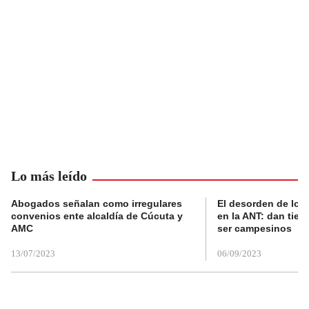
Lo más leído
Abogados señalan como irregulares
El desorden de los
convenios ente alcaldía de Cúcuta y
en la ANT: dan tier
AMC
ser campesinos
13/07/2023
06/09/2023