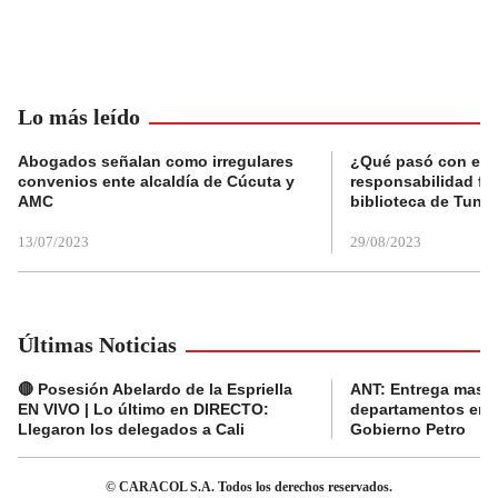
Lo más leído
Abogados señalan como irregulares
¿Qué pasó con el 
convenios ente alcaldía de Cúcuta y
responsabilidad fis
AMC
biblioteca de Tunja
13/07/2023
29/08/2023
Últimas Noticias
🔴 Posesión Abelardo de la Espriella
ANT: Entrega masiva
EN VIVO | Lo último en DIRECTO:
departamentos en e
Llegaron los delegados a Cali
Gobierno Petro
© CARACOL S.A. Todos los derechos reservados.