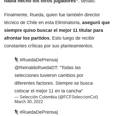
había hecho los otros jugadores”
, señaló.
Finalmente, Rueda, quien fue también director
técnico de Chile en esta Eliminatoria,
aseguró que
siempre quiso buscar el mejor 11 titular para
afrontar los partidos
. Esto luego de recibir
constantes críticas por sus planteamientos.
🎙️|
#RuedaDePrensa
|
@ReinaldoRuedaDT
: "Todas las
selecciones tuvieron cambios por
diferentes factores. Siempre se busca
colocar el mejor 11 en la cancha"
— Selección Colombia (@FCFSeleccionCol)
March 30, 2022
🎙️|
#RuedaDePrensa
|