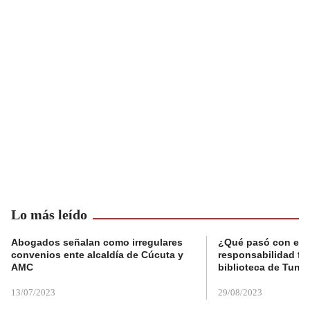
Lo más leído
Abogados señalan como irregulares
¿Qué pasó con el 
convenios ente alcaldía de Cúcuta y
responsabilidad fis
AMC
biblioteca de Tunja
13/07/2023
29/08/2023