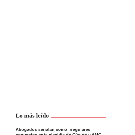
Lo más leído
Abogados señalan como irregulares
convenios ente alcaldía de Cúcuta y AMC