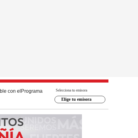
Selecciona tu emisora
ble con el
Programa
Elige tu emisora