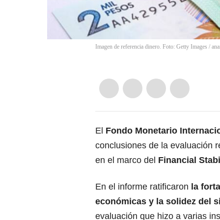
Imagen de referencia dinero. Foto: Getty Images
/
ana
El
Fondo Monetario Internaci
conclusiones de la evaluación r
en el marco del
Financial Sta
En el informe ratificaron
la fort
económicas y la solidez del 
evaluación que hizo a varias ins