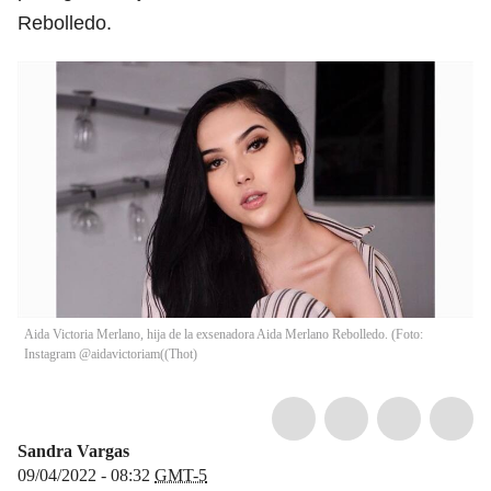
Rebolledo.
Aida Victoria Merlano, hija de la exsenadora Aida Merlano Rebolledo. (Foto:
Instagram @aidavictoriam(
(
Thot
)
Sandra Vargas
09/04/2022 - 08:32
GMT-5