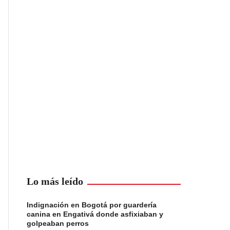
Lo más leído
Indignación en Bogotá por guardería
canina en Engativá donde asfixiaban y
golpeaban perros