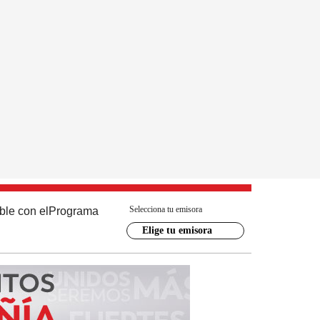
Selecciona tu emisora
ble con el
Programa
Elige tu emisora