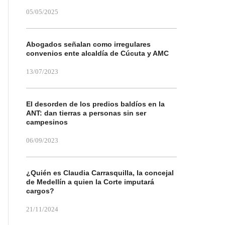
05/05/2025
Abogados señalan como irregulares
convenios ente alcaldía de Cúcuta y AMC
13/07/2023
El desorden de los predios baldíos en la
ANT: dan tierras a personas sin ser
campesinos
06/09/2023
¿Quién es Claudia Carrasquilla, la concejal
de Medellín a quien la Corte imputará
cargos?
21/11/2024