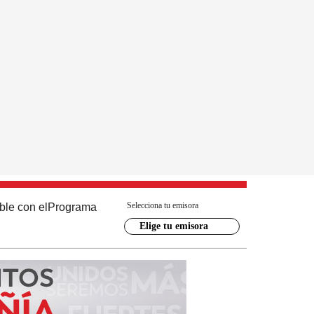
Selecciona tu emisora
ble con el
Programa
Elige tu emisora