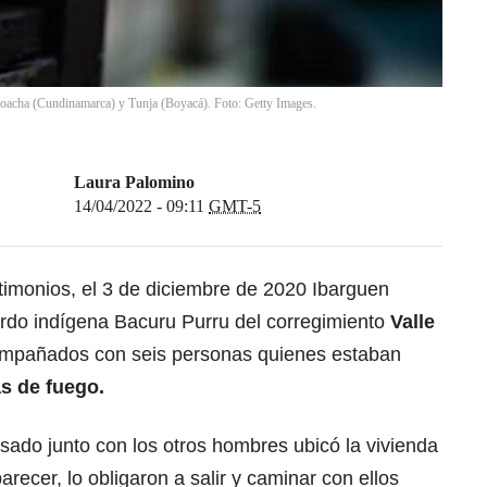
 Soacha (Cundinamarca) y Tunja (Boyacá). Foto: Getty Images.
Laura Palomino
14/04/2022 - 09:11
GMT-5
timonios, el 3 de diciembre de 2020 Ibarguen
ardo indígena Bacuru Purru del corregimiento
Valle
ompañados con seis personas quienes estaban
s de fuego.
esado junto con los otros hombres ubicó la vivienda
arecer, lo obligaron a salir y caminar con ellos