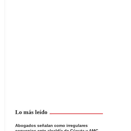
Lo más leído
Abogados señalan como irregulares
convenios ente alcaldía de Cúcuta y AMC