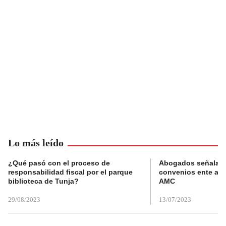
Lo más leído
¿Qué pasó con el proceso de
Abogados señalan 
responsabilidad fiscal por el parque
convenios ente alc
biblioteca de Tunja?
AMC
29/08/2023
13/07/2023