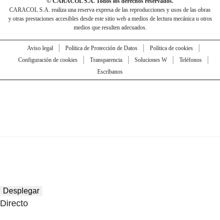
© CARACOL S.A. Todos los derechos reservados.
CARACOL S.A. realiza una reserva expresa de las reproducciones y usos de las obras
y otras prestaciones accesibles desde este sitio web a medios de lectura mecánica u otros
medios que resulten adecuados.
Aviso legal
Política de Protección de Datos
Política de cookies
Configuración de cookies
Transparencia
Soluciones W
Teléfonos
Escríbanos
Desplegar
Directo