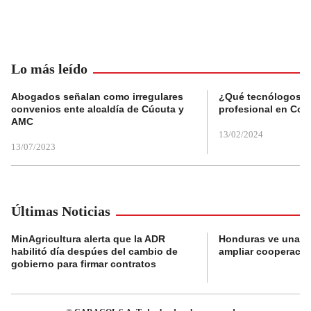
Lo más leído
Abogados señalan como irregulares
¿Qué tecnólogos re
convenios ente alcaldía de Cúcuta y
profesional en Col
AMC
13/02/2024
13/07/2023
Últimas Noticias
MinAgricultura alerta que la ADR
Honduras ve una o
habilitó día despúes del cambio de
ampliar cooperaci
gobierno para firmar contratos