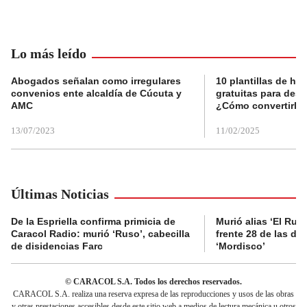
Lo más leído
Abogados señalan como irregulares
10 plantillas de hoj
convenios ente alcaldía de Cúcuta y
gratuitas para des
AMC
¿Cómo convertirla
13/07/2023
11/02/2025
Últimas Noticias
De la Espriella confirma primicia de
Murió alias ‘El Ruso
Caracol Radio: murió ‘Ruso’, cabecilla
frente 28 de las di
de disidencias Farc
‘Mordisco’
© CARACOL S.A. Todos los derechos reservados.
CARACOL S.A. realiza una reserva expresa de las reproducciones y usos de las obras
y otras prestaciones accesibles desde este sitio web a medios de lectura mecánica u otros