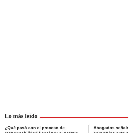
Lo más leído
¿Qué pasó con el proceso de
Abogados señalan 
responsabilidad fiscal por el parque
convenios ente alc