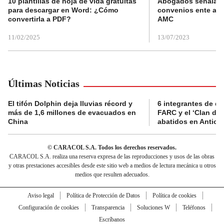
10 plantillas de hoja de vida gratuitas
Abogados señalan 
para descargar en Word: ¿Cómo
convenios ente alc
convertirla a PDF?
AMC
11/02/2025
13/07/2023
Últimas Noticias
El tifón Dolphin deja lluvias récord y
6 integrantes de di
más de 1,6 millones de evacuados en
FARC y el ‘Clan del
China
abatidos en Antioq
© CARACOL S.A. Todos los derechos reservados.
CARACOL S.A. realiza una reserva expresa de las reproducciones y usos de las obras
y otras prestaciones accesibles desde este sitio web a medios de lectura mecánica u otros
medios que resulten adecuados.
Aviso legal
Política de Protección de Datos
Política de cookies
Configuración de cookies
Transparencia
Soluciones W
Teléfonos
Escríbanos