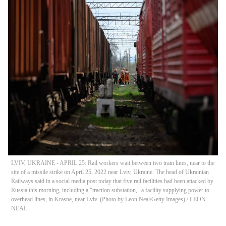
LVIV, UKRAINE - APRIL 25: Rail workers wait between two train lines, near to the
site of a missile strike on April 25, 2022 near Lviv, Ukraine. The head of Ukrainian
Railways said in a social media post today that five rail facilities had been attacked by
Russia this morning, including a "traction substation," a facility supplying power to
overhead lines, in Krasne, near Lviv. (Photo by Leon Neal/Getty Images)
/
LEON
NEAL