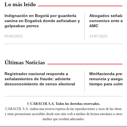
Lo más leído
Indignación en Bogotá por guardería
Abogados señalan 
canina en Engativá donde asfixiaban y
convenios ente alc
golpeaban perros
AMC
05/05/2025
13/07/2023
Últimas Noticias
Registrador nacional responde a
MinHacienda presen
señalamientos de fraude: advierte
renuncia y aseguró
desconocimiento de censo electoral
tiempo para culmina
© CARACOL S.A. Todos los derechos reservados.
CARACOL S.A. realiza una reserva expresa de las reproducciones y usos de las obras
y otras prestaciones accesibles desde este sitio web a medios de lectura mecánica u otros
medios que resulten adecuados.