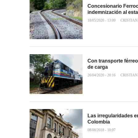
Concesionario Ferroca
indemnización al est
18/05/2020 - 13:09
CRISTIAN
Con transporte férreo
de carga
26/04/2020 - 20:16
CRISTIAN
Las irregularidades e
Colombia
08/08/2018 - 10:07