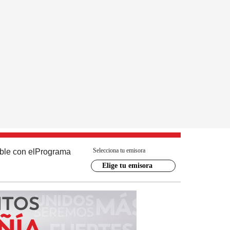
Selecciona tu emisora
ble con el
Programa
Elige tu emisora