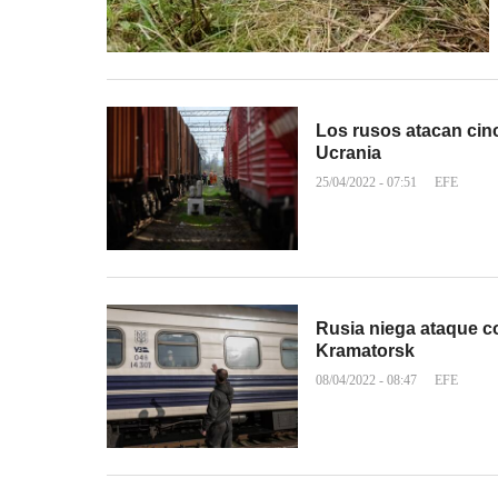
Los rusos atacan cinc
Ucrania
25/04/2022 - 07:51
EFE
Rusia niega ataque co
Kramatorsk
08/04/2022 - 08:47
EFE