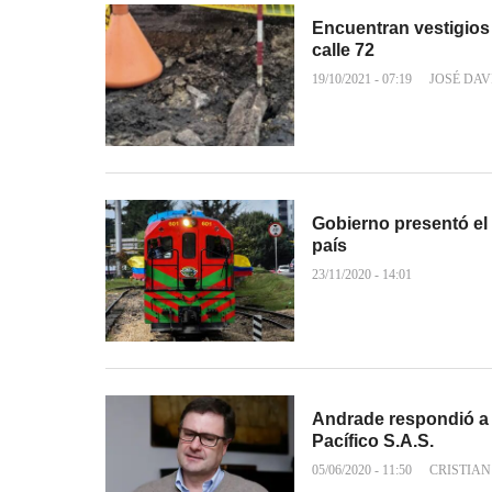
Encuentran vestigios 
calle 72
19/10/2021 - 07:19
JOSÉ DAV
Gobierno presentó el 
país
23/11/2020 - 14:01
Andrade respondió a a
Pacífico S.A.S.
05/06/2020 - 11:50
CRISTIAN