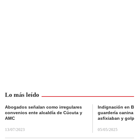
Lo más leído
Abogados señalan como irregulares
Indignación en Bog
convenios ente alcaldía de Cúcuta y
guardería canina e
AMC
asfixiaban y golpe
13/07/2023
05/05/2025