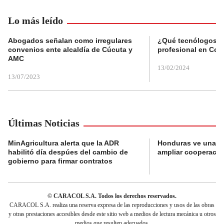
Lo más leído
Abogados señalan como irregulares
¿Qué tecnólogos re
convenios ente alcaldía de Cúcuta y
profesional en Col
AMC
13/02/2024
13/07/2023
Últimas Noticias
MinAgricultura alerta que la ADR
Honduras ve una o
habilitó día despúes del cambio de
ampliar cooperaci
gobierno para firmar contratos
© CARACOL S.A. Todos los derechos reservados.
CARACOL S.A. realiza una reserva expresa de las reproducciones y usos de las obras
y otras prestaciones accesibles desde este sitio web a medios de lectura mecánica u otros
medios que resulten adecuados.